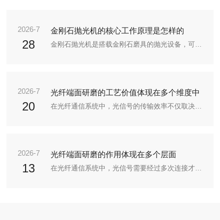
2026-7
金刚石抛光机的核心工作原理是怎样的
28
金刚石抛光机是搭载金刚石磨具的抛光设备，可实现高精度表面处理，广泛用于石材、金属、半导体等领域的抛光作业。金刚石抛光机的核心运行逻辑为机械微切削+摩擦改性+辅助冷却复合加工机制，摒弃了传统抛光的粗放打磨模式，通过准确的机械传动与压力控制，搭配金刚石磨料的很高硬度特性，实现工件表面的精细化整平、去痕、镜面抛光处理，整体加工过程分为动力传动、准确磨削、降温净化三个联动环节。1.动力传动系统，稳定输出动力设备核心由高精度主轴、驱动电机、传动结构组成，部分机型搭载空气轴承或精密滚珠轴...
2026-7
光纤端面研磨的工艺价值体现在多个维度中
20
在光纤通信系统中，光信号的传输效率不仅取决于光纤本身的品质，还与连接端面的状态密切相关。当两根光纤对接时，端面的平整度、清洁度和角度会直接影响光能量的耦合效率。光纤端面研磨正是针对这一需求而发展的精密加工技术，其核心在于通过机械与化学的协同作用，将光纤末端处理为符合光学传输要求的理想表面。光纤端面研磨的基本流程可分为三个阶段。一阶段是粗磨，使用颗粒较粗的研磨片(如金刚石或碳化硅磨料)去除光纤端面的切割损伤层。这一过程需要控制研磨压力与时间，避免过度去除导致光纤长度偏差。二阶段...
2026-7
光纤端面研磨的作用体现在多个层面
13
在光纤通信系统中，光信号需要经过多次连接才能完成传输任务。每一次连接点，都涉及两根光纤的对接。这个看似简单的过程，却隐藏着一个决定信号质量的关键环节——光纤端面研磨。这项工艺通过物理方式处理光纤末端，使其达到理想的几何形态与表面光洁度，从而保障光信号的低损耗传输。光纤端面研磨的核心目标，是让两根光纤的端面在对接时实现紧密接触。未经处理的光纤端面往往存在毛刺、裂纹或不平整，这些缺陷会在连接处形成空气间隙或光散射点。当光信号通过时，部分能量会从这些缺陷处逸散，导致信号衰减。研磨工...